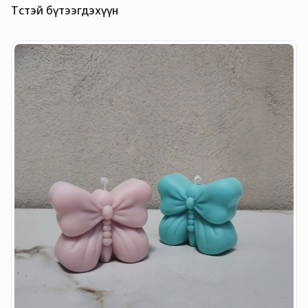
Төстэй бүтээгдэхүүн