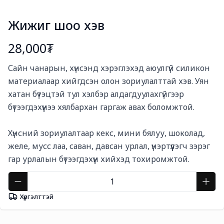
Жижиг шоо хэв
28,000₮
Богино тайлбар
Сайн чанарын, хүнсэнд хэрэглэхэд аюулгүй силикон 
материалаар хийгдсэн олон зориулалттай хэв. Уян 
хатан бүтэцтэй тул хэлбэр алдагдуулахгүйгээр 
бүтээгдэхүүнээ хялбархан гаргаж авах боломжтой.

Хүнсний зориулалтаар кекс, мини бялуу, шоколад, 
желе, мусс лаа, саван, давсан урлал, үнэртүүлэгч зэрэг 
гар урлалын бүтээгдэхүүн хийхэд тохиромжтой.
Хүргэлттэй