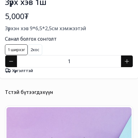
Зүрх хэв 1ш
5,000₮
Богино тайлбар
Зүрхэн хэв 9*6,5*2,5см хэмжээтэй
Санал болгох сонголт
1 ширхэг
2хос
Хүргэлттэй
Төстэй бүтээгдэхүүн
В