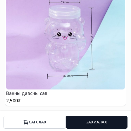
Ванны давсны сав
2,500
₮
2
CАГСЛАХ
ЗАХИАЛАХ
Нүүр
Ангилал
Хямдрал
Профайл