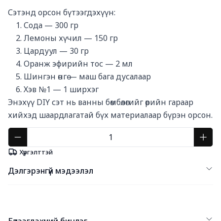
Сэтэнд орсон бүтээгдэхүүн:

	1.	Сода — 300 гр

	2.	Лемоны хүчил — 150 гр

	3.	Цардуул — 30 гр

	4.	Оранж эфирийн тос — 2 мл

	5.	Шингэн өнгө — маш бага дусалаар

	6.	Хэв №1 — 1 ширхэг

Энэхүү DIY сэт нь ванны бөмбөлөгийг өөрийн гараар 
хийхэд шаардлагатай бүх материалаар бүрэн орсон.
Хүргэлттэй
Дэлгэрэнгүй мэдээлэл