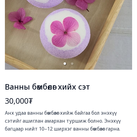
Ванны бөмбөлөг хийх сэт
30,000₮
Богино тайлбар
Анх удаа ванны бөмбөлөг хийж байгаа бол энэхүү 
сэтийг ашиглан амархан туршиж болно. Энэхүү 
багцаар нийт 10–12 ширхэг ванны бөмбөлөг гарна.
