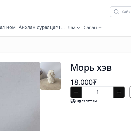
ал ном
Анхлан суралцагч нарын багц
Лаа
Саван
Морь хэв
18,000₮
Хүргэлттэй