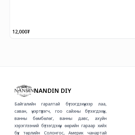
12,000
₮
NANDIN DIY
Байгалийн гаралтай бүтээгдэхүүнээр лаа,
саван, үнэртүүлэгч, гоо сайхны бүтээгдэхүүн,
ванны бөмбөлөг, ванны давс, ахуйн
хэрэглээний бүтээгдэхүүн өөрийн гараар хийх
бүх төрлийн Солонгос, Америк чанартай