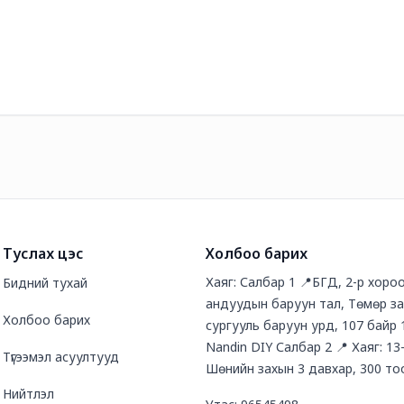
Туслах цэс
Холбоо барих
Хаяг: Салбар 1 📍БГД, 2-р хоро
Бидний тухай
андуудын баруун тал, Төмөр з
Холбоо барих
сургууль баруун урд, 107 байр 
Nandin DIY Салбар 2 📍 Хаяг: 13
Түгээмэл асуултууд
Шөнийн захын 3 давхар, 300 то
Нийтлэл