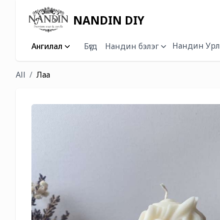
NANDIN DIY
Нандин Урл
Ангилал
Бүгд
Нандин бэлэг
All
Лаа